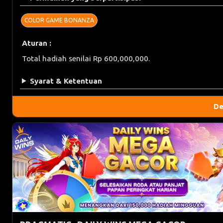
COLOR GAME BONANZA
Aturan :
Total hadiah senilai Rp 600,000,000.
Syarat & Ketentuan
De