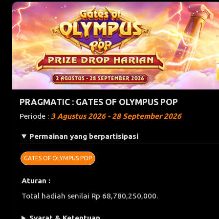
PRAGMATIC : GATES OF OLYMPUS POP
Periode :
3 Agustus 2026 - 28 September 2026
Permainan yang berpartisipasi
GATES OF OLYMPUS POP
Aturan :
Total hadiah senilai Rp 68,780,250,000.
Syarat & Ketentuan