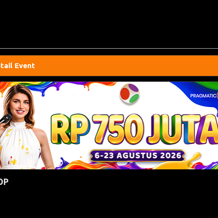
tail Event
OP