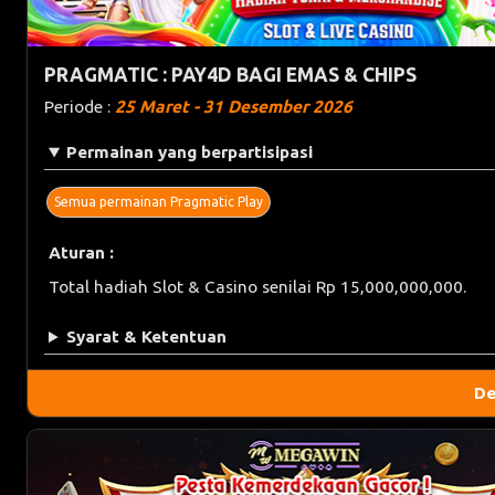
PRAGMATIC : PAY4D BAGI EMAS & CHIPS
Periode :
25 Maret - 31 Desember 2026
Permainan yang berpartisipasi
Semua permainan Pragmatic Play
Aturan :
Total hadiah Slot & Casino senilai Rp 15,000,000,000.
Syarat & Ketentuan
De