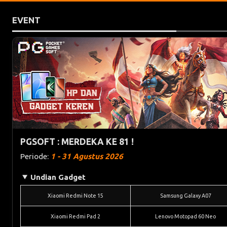
EVENT
PGSOFT : MERDEKA KE 81 !
Periode:
1 - 31 Agustus 2026
Undian Gadget
Xiaomi Redmi Note 15
Samsung Galaxy A07
Xiaomi Redmi Pad 2
Lenovo Motopad 60 Neo