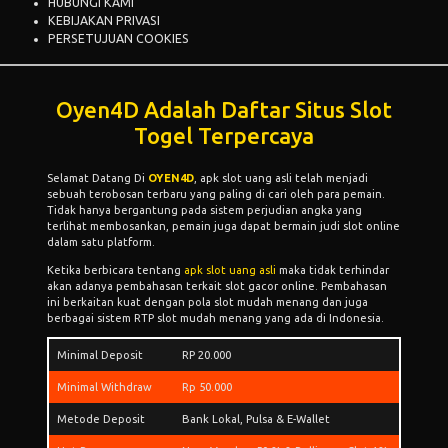
HUBUNGI KAMI
KEBIJAKAN PRIVASI
PERSETUJUAN COOKIES
Oyen4D Adalah Daftar Situs Slot
Togel Terpercaya
Selamat Datang Di
OYEN4D
, apk slot uang asli telah menjadi
sebuah terobosan terbaru yang paling di cari oleh para pemain.
Tidak hanya bergantung pada sistem perjudian angka yang
terlihat membosankan, pemain juga dapat bermain judi slot online
dalam satu platform.
Ketika berbicara tentang
apk slot uang asli
maka tidak terhindar
akan adanya pembahasan terkait slot gacor online. Pembahasan
ini berkaitan kuat dengan pola slot mudah menang dan juga
berbagai sistem RTP slot mudah menang yang ada di Indonesia.
Minimal Deposit
RP 20.000
Minimal Withdraw
Rp 50.000
Metode Deposit
Bank Lokal, Pulsa & E-Wallet