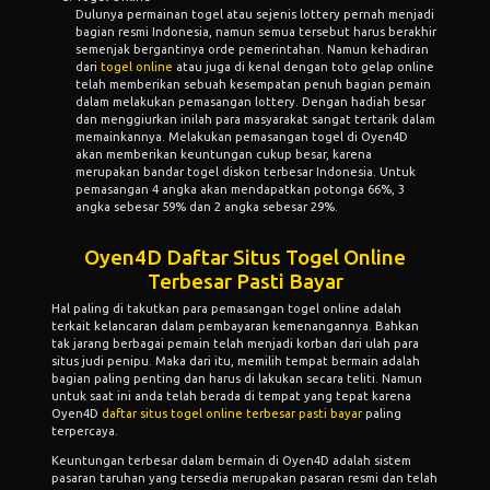
Dulunya permainan togel atau sejenis lottery pernah menjadi
bagian resmi Indonesia, namun semua tersebut harus berakhir
semenjak bergantinya orde pemerintahan. Namun kehadiran
dari
togel online
atau juga di kenal dengan toto gelap online
telah memberikan sebuah kesempatan penuh bagian pemain
dalam melakukan pemasangan lottery. Dengan hadiah besar
dan menggiurkan inilah para masyarakat sangat tertarik dalam
memainkannya. Melakukan pemasangan togel di Oyen4D
akan memberikan keuntungan cukup besar, karena
merupakan bandar togel diskon terbesar Indonesia. Untuk
pemasangan 4 angka akan mendapatkan potonga 66%, 3
angka sebesar 59% dan 2 angka sebesar 29%.
Oyen4D Daftar Situs Togel Online
Terbesar Pasti Bayar
Hal paling di takutkan para pemasangan togel online adalah
terkait kelancaran dalam pembayaran kemenangannya. Bahkan
tak jarang berbagai pemain telah menjadi korban dari ulah para
situs judi penipu. Maka dari itu, memilih tempat bermain adalah
bagian paling penting dan harus di lakukan secara teliti. Namun
untuk saat ini anda telah berada di tempat yang tepat karena
Oyen4D
daftar situs togel online terbesar pasti bayar
paling
terpercaya.
Keuntungan terbesar dalam bermain di Oyen4D adalah sistem
pasaran taruhan yang tersedia merupakan pasaran resmi dan telah