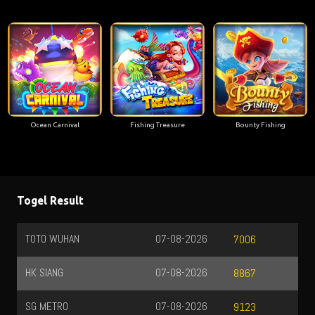
Ocean Carnival
Fishing Treasure
Bounty Fishing
Togel Result
TOTO WUHAN
07-08-2026
7006
HK SIANG
07-08-2026
8867
SG METRO
07-08-2026
9123