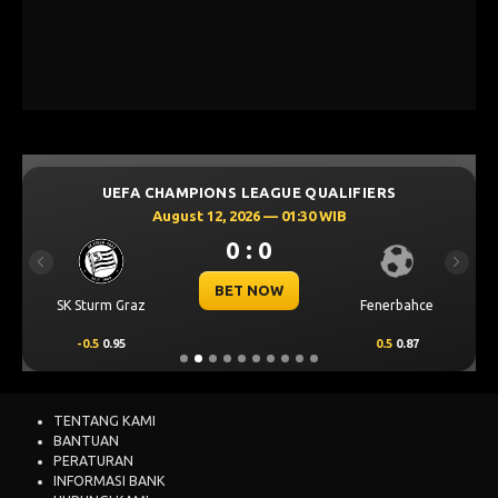
UEFA CHAMPIONS LEAGUE QUALIFIERS
August 12, 2026 — 01:30 WIB
0 : 0
Previous
Next
BET NOW
SK Sturm Graz
Fenerbahce
-0.5
0.95
0.5
0.87
TENTANG KAMI
BANTUAN
PERATURAN
INFORMASI BANK