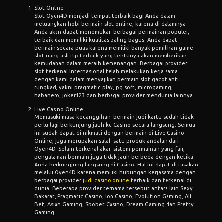
Slot Online
Slot Oyen4D menjadi tempat terbaik bagi Anda dalam
meluangkan hobi bermain slot online, karena di dalamnya
Anda akan dapat menemukan berbagai permainan populer,
terbaik dan memiliki kualitas paling bagus. Anda dapat
bermain secara puas karena memiliki banyak pemilihan game
slot uang asli rtp terbaik yang tentunya akan memberikan
kemudahan dalam meraih kemenangan. Berbagai provider
slot terkenal Internasional telah melakukan kerja sama
dengan kami dalam menyajikan permain slot gacot anti
rungkad, yakni pragmatic play, pg soft, microgaming,
habanero, joker123 dan berbagai provider mendunia lainnya.
Live Casino Online
Memasuki masa kecanggihan, bermain judi kartu sudah tidak
perlu lagi berkunjung jauh ke Casino secara langsung. Semua
ini sudah dapat di nikmati dengan bermain di Live Casino
Online, juga merupakan salah satu produk andalan dari
Oyen4D. Selain terkenal akan sistem permainan yang fair,
pengalaman bermain juga tidak jauh berbeda dengan ketika
Anda berkungjung langsung di Casino. Hal ini dapat di rasakan
melalui Oyen4D karena memiliki hubungan kerjasama dengan
berbagai provider
judi casino online
terbaik dan terkenal di
dunia. Beberapa provider ternama tersebut antara lain Sexy
Bakarat, Pragmatic Casino, Ion Casino, Evolution Gaming, All
Bet, Asian Gaming, Sbobet Casino, Dream Gaming dan Pretty
Gaming.