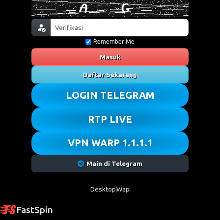
Remember Me
Masuk
Daftar Sekarang
LOGIN TELEGRAM
RTP LIVE
VPN WARP 1.1.1.1
Main di Telegram
Desktop
Wap
FastSpin