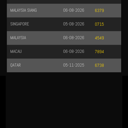
MALAYSIA SIANG
06-08-2026
6379
SINGAPORE
05-08-2026
0715
MALAYSIA
06-08-2026
4549
MACAU
06-08-2026
7894
QATAR
05-11-2025
6738