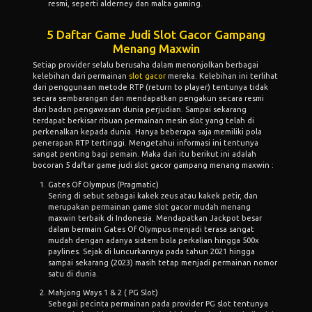
resmi, seperti alderney dan malta gaming.
5 Daftar Game Judi Slot Gacor Gampang
Menang Maxwin
Setiap provider selalu berusaha dalam menonjolkan berbagai
kelebihan dari permainan
slot gacor
mereka. Kelebihan ini terlihat
dari penggunaan metode RTP (return to player) tentunya tidak
secara sembarangan dan mendapatkan pengakun secara resmi
dari badan pengawasan dunia perjudian. Sampai sekarang
terdapat berkisar ribuan permainan mesin slot yang telah di
perkenalkan kepada dunia. Hanya beberapa saja memiliki pola
penerapan RTP tertinggi. Mengetahui informasi ini tentunya
sangat penting bagi pemain. Maka dari itu berikut ini adalah
bocoran 5 daftar game judi slot gacor gampang menang maxwin :
Gates Of Olympus (Pragmatic)
Sering di sebut sebagai kakek zeus atau kakek petir, dan
merupakan permainan game slot gacor mudah menang
maxwin terbaik di Indonesia. Mendapatkan Jackpot besar
dalam bermain Gates Of Olympus menjadi terasa sangat
mudah dengan adanya sistem bola perkalian hingga 500x
paylines. Sejak di luncurkannya pada tahun 2021 hingga
sampai sekarang (2023) masih tetap menjadi permainan nomor
satu di dunia.
Mahjong Ways 1 & 2 ( PG Slot)
Sebegai pecinta permainan pada provider PG slot tentunya