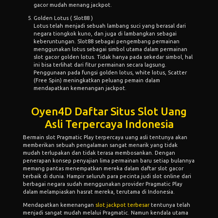
gacor mudah menang jackpot.
Golden Lotus ( Slot88 )
Lotus telah menjadi sebuah lambang suci yang berasal dari
negara tiongkok kuno, dan juga di lambangkan sebagai
keberuntungan. Slot88 sebagai pengembang permainan
menggunakan lotus sebagai simbol utama dalam permainan
slot gacor golden lotus. Tidak hanya pada sekedar simbol, hal
ini bisa terlihat dari fitur permainan secara lagsung.
Penggunaan pada fungsi golden lotus, white lotus, Scatter
(Free Spin) meningkatkan peluang pemain dalam
mendapatkan kemenangan jackpot.
Oyen4D Daftar Situs Slot Uang
Asli Terpercaya Indonesia
Bermain slot Pragmatic Play terpercaya uang asli tentunya akan
memberikan sebuah pengalaman sangat menarik yang tidak
mudah terlupakan dan tidak terasa membosankan. Dengan
penerapan konsep penyajian lima permainan baru setiap bulannya
memang pantas menempatkan mereka dalam daftar slot gacor
terbaik di dunia. Hampir seluruh para pecinta judi slot online dari
berbagai negara sudah menggunakan provider Pragmatic Play
dalam melampiaskan hasrat mereka, terutama di Indonesia.
Mendapatkan kemenangan
slot jackpot terbesar
tentunya telah
menjadi sangat mudah melalui Pragmatic. Namun kendala utama