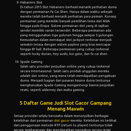
Habanero Slot
Di tahun 2015 Slot Habanero berhasil menarik perhatian dunia
dengan permainan Fa Cai Shen. Hanya dalam waktu sekejab
mereka telah berhasil menarik perhatian para pemain. Konsep
permainan yang memiliki banyak pemilihan tema dari ASIA
hingga pada Eropa. Sistem permainan slot yang di sajikan
sendiri memiliki varian tersendiri. Beberapa permainan ada
yang menggunakan tiga gulunan hingga sampai 5 gulungan.
Kemudahan dalam mendapat slot jackpot terbesar menjadi
semakin terasa dengan sistem payline yang bisa mencapai
hingga 81 kali. Beberapa permainan yang cukup terkenal
seperti lucky durian, hey sushi, koi gate, dan fa cai shen.
Spade Gaming
Salah satu provider perjudian online yang cukup terkenal
secara Internasional. Salah satu produk unggulan mereka
adalah slot online, yang mana telah mendapatkan pengakuan
dunia. Menjadi bagian dari pasaran kasino dunia tentunya
mengharuskan Spade Gaming mengantongi lisensi perjudian
resmi, seperti alderney dan malta gaming.
5 Daftar Game Judi Slot Gacor Gampang
Menang Maxwin
Setiap provider selalu berusaha dalam menonjolkan berbagai
kelebihan dari permainan
slot gacor
mereka. Kelebihan ini terlihat
dari penggunaan metode RTP (return to player) tentunya tidak
secara sembarangan dan mendapatkan pengakun secara resmi