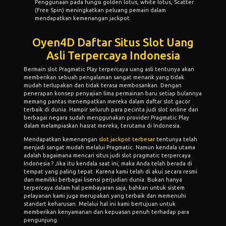
Penggunaan pada fungsi golden lotus, white lotus, Scatter
(Free Spin) meningkatkan peluang pemain dalam
mendapatkan kemenangan jackpot.
Oyen4D Daftar Situs Slot Uang
Asli Terpercaya Indonesia
Bermain slot Pragmatic Play terpercaya uang asli tentunya akan
memberikan sebuah pengalaman sangat menarik yang tidak
mudah terlupakan dan tidak terasa membosankan. Dengan
penerapan konsep penyajian lima permainan baru setiap bulannya
memang pantas menempatkan mereka dalam daftar slot gacor
terbaik di dunia. Hampir seluruh para pecinta judi slot online dari
berbagai negara sudah menggunakan provider Pragmatic Play
dalam melampiaskan hasrat mereka, terutama di Indonesia.
Mendapatkan kemenangan
slot jackpot terbesar
tentunya telah
menjadi sangat mudah melalui Pragmatic. Namun kendala utama
adalah bagaimana mencari situs judi slot pragmatic terpercaya
Indonesia ? Jika itu kendala saat ini, maka Anda telah berada di
tempat yang paling tepat. Karena kami telah di akui secara resmi
dan memiliki berbagai lisensi perjudian dunia. Bukan hanya
terpercaya dalam hal pembayaran saja, bahkan untuk sistem
pelayanan kami juga merupakan yang terbaik dan memenuhi
standart keharusan. Melalui hal ini kami bertujuan untuk
memberikan kenyamanan dan kepuasan penuh terhadap para
pengunjung.