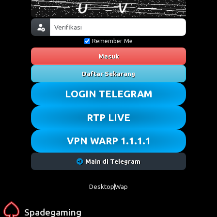
Remember Me
Masuk
Daftar Sekarang
LOGIN TELEGRAM
RTP LIVE
VPN WARP 1.1.1.1
Main di Telegram
Desktop
Wap
Spadegaming