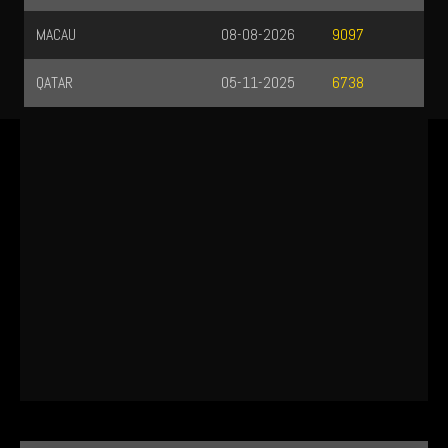
MACAU
08-08-2026
9097
QATAR
05-11-2025
6738