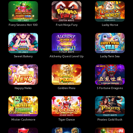
Fiery Sevens Hot 100
Fruit Ninja Fury
Lucky Horse
Sweet Bakery
Alchemy Quest Level Up
Lucky Twin Sea
Happy Neko
Golden Pixiu
5 Fortune Dragons
Mister Cashmore
Tiger Dance
Pirates Gold Rush