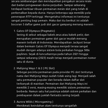
secara sembarangan dan mendapatkan pengakun secara resmi
dari badan pengawasan dunia perjudian. Sampai sekarang
terdapat berkisar ribuan permainan mesin slot yang telah di
perkenalkan kepada dunia. Hanya beberapa saja memiliki pola
penerapan RTP tertinggi. Mengetahui informasi ini tentunya
sangat penting bagi pemain. Maka dari itu berikut ini adalah
bocoran 5 daftar game judi slot gacor gampang menang maxwin :
Gates Of Olympus (Pragmatic)
Sering di sebut sebagai kakek zeus atau kakek petir, dan
merupakan permainan game slot gacor mudah menang
maxwin terbaik di Indonesia. Mendapatkan Jackpot besar
dalam bermain Gates Of Olympus menjadi terasa sangat
mudah dengan adanya sistem bola perkalian hingga 500x
paylines. Sejak di luncurkannya pada tahun 2021 hingga
sampai sekarang (2023) masih tetap menjadi permainan nomor
satu di dunia.
Mahjong Ways 1 & 2 ( PG Slot)
Sebegai pecinta permainan pada provider PG slot tentunya
nama dari Mahjong Ways sudah tidak asing lagi. Menjadi salah
satu permainan populer dan berada dalam daftar slot
terbanyak di mainkan. Permainan dari Mahjong Ways ini
memiliki 2 versi, masing-masing memiliki sistem permainan
berbeda. Namun satu hal pastinya adalah sistem perkalian dan
pembayaran dalam jumlah fantastis sering terjadi.
Aurora Wilds ( Microgaming )
Menikmati keindahan alam tentunya sangatlah