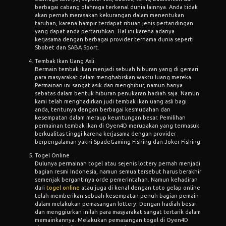
berbagai cabang olahraga terkenal dunia lainnya. Anda tidak
akan pernah merasakan kekurangan dalam menentukan
taruhan, karena hampir terdapat ribuan jenis pertandingan
yang dapat anda pertaruhkan. Hal ini karena adanya
kerjasama dengan berbagai provider ternama dunia seperti
Sbobet dan SABA Sport.
Tembak Ikan Uang Asli
Bermain tembak ikan menjadi sebuah hiburan yang di gemari
para masyarakat dalam menghabiskan waktu luang mereka.
Permainan ini sangat asik dan menghibur, namun hanya
sebatas dalam bentuk hiburan penukaran hadiah saja. Namun
kami telah menghadirkan judi tembak ikan uang asli bagi
anda, tentunya dengan berbagai kesmudahan dan
kesempatan dalam meraup keuntungan besar. Pemilihan
permainan tembak ikan di Oyen4D merupakan yang termasuk
berkualitas tinggi karena kerjasama dengan provider
berpengalaman yakni SpadeGaming Fishing dan Joker Fishing.
Togel Online
Dulunya permainan togel atau sejenis lottery pernah menjadi
bagian resmi Indonesia, namun semua tersebut harus berakhir
semenjak bergantinya orde pemerintahan. Namun kehadiran
dari
togel online
atau juga di kenal dengan toto gelap online
telah memberikan sebuah kesempatan penuh bagian pemain
dalam melakukan pemasangan lottery. Dengan hadiah besar
dan menggiurkan inilah para masyarakat sangat tertarik dalam
memainkannya. Melakukan pemasangan togel di Oyen4D