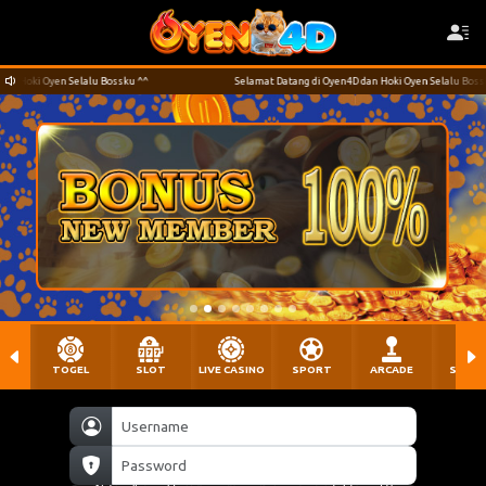
ku ^^
Selamat Datang di Oyen4D dan Hoki Oyen Selalu Bossku ^^
TOGEL
SLOT
LIVE CASINO
SPORT
ARCADE
SABU