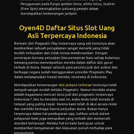
Penggunaan pada fungsi golden lotus, white lotus, Scatter
(Free Spin) meningkatkan peluang pemain dalam
mendapatkan kemenangan jackpot.
Oyen4D Daftar Situs Slot Uang
Asli Terpercaya Indonesia
Bermain slot Pragmatic Play terpercaya uang asli tentunya akan
memberikan sebuah pengalaman sangat menarik yang tidak
mudah terlupakan dan tidak terasa membosankan. Dengan
penerapan konsep penyajian lima permainan baru setiap bulannya
memang pantas menempatkan mereka dalam daftar slot gacor
terbaik di dunia. Hampir seluruh para pecinta judi slot online dari
berbagai negara sudah menggunakan provider Pragmatic Play
dalam melampiaskan hasrat mereka, terutama di Indonesia.
Mendapatkan kemenangan
slot jackpot terbesar
tentunya telah
menjadi sangat mudah melalui Pragmatic. Namun kendala utama
adalah bagaimana mencari situs judi slot pragmatic terpercaya
Indonesia ? Jika itu kendala saat ini, maka Anda telah berada di
tempat yang paling tepat. Karena kami telah di akui secara resmi
dan memiliki berbagai lisensi perjudian dunia. Bukan hanya
terpercaya dalam hal pembayaran saja, bahkan untuk sistem
pelayanan kami juga merupakan yang terbaik dan memenuhi
standart keharusan. Melalui hal ini kami bertujuan untuk
memberikan kenyamanan dan kepuasan penuh terhadap para
pengunjung.