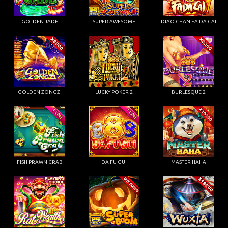
GOLDEN JADE
SUPER AWESOME
DIAO CHAN FA DA CAI
GOLDEN ZONGZI
LUCKY POKER 2
BURLESQUE 2
FISH PRAWN CRAB
DA FU GUI
MASTER HAHA