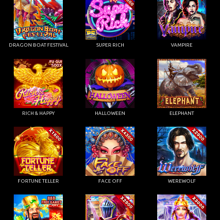
DRAGON BOAT FESTIVAL
SUPER RICH
VAMPIRE
RICH & HAPPY
HALLOWEEN
ELEPHANT
FORTUNE TELLER
FACE OFF
WEREWOLF