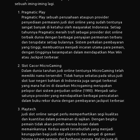
sebuah iming-iming lagi.
Pragmatic Play
Pragmatic Play sebuah perusahaan ataupun provider
penyediaan permaiann judi slot online yang sudah tentunya
sangat banyak di ketahui oleh masyarakat Indonesia. Setiap
tahunnya Pragmatic meraih trofi sebagai provider slot online
terbaik dunia dengan berbagai penyajian permainan terbaru
dan terupdate setiap bulannya. Sistem perkalian pembayaran
yang tinggi, membuatnya menjadi incaran utama para pemain,
dengan tingginya kesempatan dalam mendapatkan Max Win
atau Jackpot terbesar.
Slot Gacor MicroGaming
Dalam dunia taruhan judi online tentunya MicroGaming telah
memiliki nama tersendiri. Tidak hanya sebatas pada situs judi
slot luar negeri bahkan di Indonesia juga sangat terkenal
yang mana hal ini di dasarkan Microgaming merupakan
pelopor dari sistem perjudian online (1993). Menjadi satu-
satunya provider yang mendapatkan berbagai pencatatan
dalam buku rekor dunia dengan pembayaran jackpot terbesar.
Playtech
judi slot online sangat perlu memperhartikan segi kualitas
dan kuantitas dalam permainan di sajikan. Dengan begitu
pemain tidak akan pernah merasa bosan dalam
memainkannya. Kedua aspek tersebutlah yang menjadi
keunggulan bagi judi slot playtech dan sangat di gemari
hingga jutaan pemain dari berbagai negara. Hal ini juga di