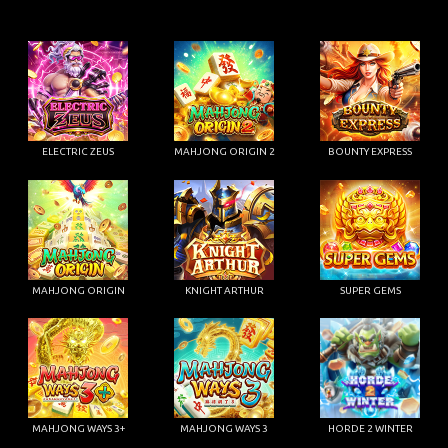
ELECTRIC ZEUS
MAHJONG ORIGIN 2
BOUNTY EXPRESS
MAHJONG ORIGIN
KNIGHT ARTHUR
SUPER GEMS
MAHJONG WAYS 3+
MAHJONG WAYS 3
HORDE 2 WINTER