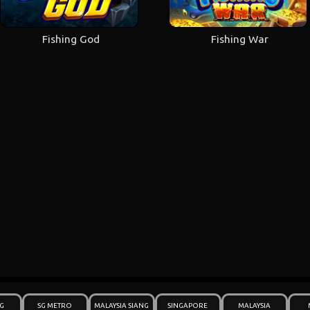
Fishing God
Fishing War
NG
SG METRO
MALAYSIA SIANG
SINGAPORE
MALAYSIA