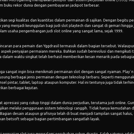
 buku rekor dunia dengan pembayaran jackpot terbesar.
tikan segi kualitas dan kuantitas dalam permainan di sajikan. Dengan begitu
ang menjadi keunggulan bagi judi slot playtech dan sangat di gemari hingga j
am usaha pengembangan judi slot online yang sangat lama, sejak 1999.
i incaran para pemain dan Yggdrasil termasuk dalam bagian tersebut. Walaupun
aspek penyajian permaiann mereka. Bahkan sudah berevolusi dan mengikuti tre
anya dalam waktu singkat telah berhasil memberikan kesan menarik pada sebagi
ga sangat ingin bisa menikmati permainan slot dengan sangat nyaman. Play`
gusung berbagai jenis permainan dengan teknologi terbaru. Seperti menggu
sel pintar, tablet, laptop ataupun komputer. Hal ini tentunya juga tidak ter
kan berbagai kejutan.
 apresiasi yang cukup tinggi dalam dunia perjudian, terutama judi online. G
sajikan melalui penggunaan sistem teknologi canggih. Tidak hanya kemudahan
gian desain ataupun grafisnya telah di buat menjadi tampilan sangat halus
kan betsoft sebagai bagian pertimbangan sangatlah layak.
penyajian slot juga mengalami perubahan cukup drastis. Salah satunya adalah