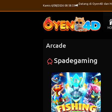
Selamat Datang di Oyen4D dan Hoki Oye
Kamis 6/08/2026 08:58:34
HO
Arcade
Spadegaming