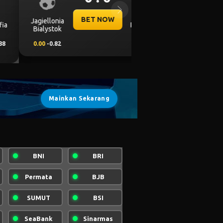
Next
BET NOW
AOK
Anderlecht
5
0.66
-0.5
-0.82
Mainkan Sekarang
Allobank
SAQU