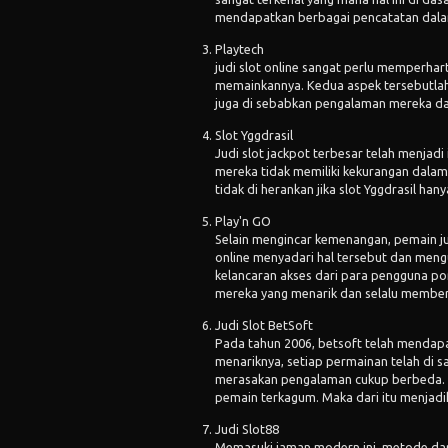
mendapatkan berbagai pencatatan dalam
Playtech
judi slot online sangat perlu memperhar
memainkannya. Kedua aspek tersebutlah y
juga di sebabkan pengalaman mereka dal
Slot Yggdrasil
Judi slot jackpot terbesar telah menjad
mereka tidak memiliki kekurangan dalam 
tidak di herankan jika slot Yggdrasil h
Play'n GO
Selain mengincar kemenangan, pemain ju
online menyadari hal tersebut dan men
kelancaran akses dari para pengguna pon
mereka yang menarik dan selalu memberi
Judi Slot BetSoft
Pada tahun 2006, betsoft telah mendapat
menariknya, setiap permainan telah di 
merasakan pengalaman cukup berbeda. Ba
pemain terkagum. Maka dari itu menjadi
Judi Slot88
Memasuki jaman modern ini, metode dari 