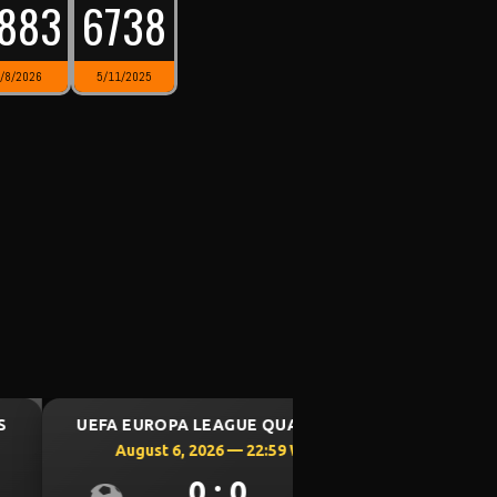
883
6738
/8/2026
5/11/2025
FA EUROPA LEAGUE QUALIFIERS
August 7, 2026 — 00:45 WIB
0 : 0