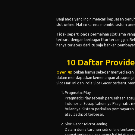
Bagi anda yang ingin mencari kepuasan penuh
slot online. Hal ini karena memiliki sistem
Tidak seperti pada permainan slot lama yan
terbaru dengan berbagai fitur tercanggih. Beb
hanya terlepas dari itu saja bahkan pembaya
10 Daftar Provide
Oyen
4D
bukan hanya sekedar menyediakan
dalam mendapatkan kemenangan ataupun jack
Slot Hari Ini dan Pola Slot Gacor terbaru. M
Pragmatic Play
Pragmatic Play sebuah perusahaan ataup
Indonesia. Setiap tahunnya Pragmatic me
bulannya. Sistem perkalian pembayaran
atau Jackpot terbesar.
Slot Gacor MicroGaming
Dalam dunia taruhan judi online tentunya
sangat terkenal yang mana hal ini di da