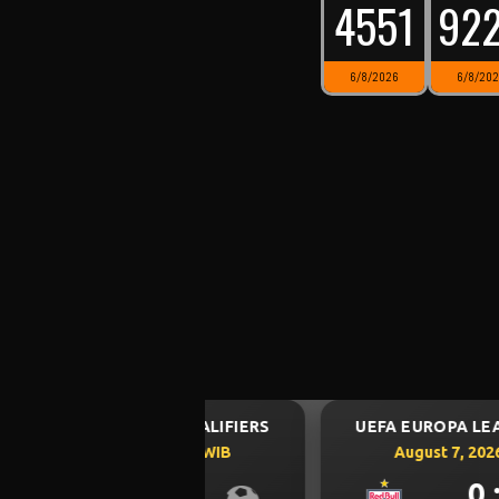
4551
92
6/8/2026
6/8/20
UEFA EUROPA LEAGUE QUALIFI
August 6, 2026 — 22:59 WIB
0 : 0