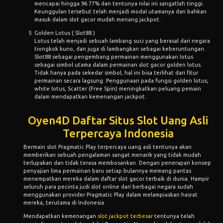
mencapai hingga 96.77% dan tentunya nilai ini sangatlah tinggi.
Keunggulan tersebut telah menjadi modal utamanya dan bahkan
masuk dalam slot gacor mudah menang jackpot.
Golden Lotus ( Slot88 )
Lotus telah menjadi sebuah lambang suci yang berasal dari negara
tiongkok kuno, dan juga di lambangkan sebagai keberuntungan.
Slot88 sebagai pengembang permainan menggunakan lotus
sebagai simbol utama dalam permainan slot gacor golden lotus.
Tidak hanya pada sekedar simbol, hal ini bisa terlihat dari fitur
permainan secara lagsung. Penggunaan pada fungsi golden lotus,
white lotus, Scatter (Free Spin) meningkatkan peluang pemain
dalam mendapatkan kemenangan jackpot.
Oyen4D Daftar Situs Slot Uang Asli
Terpercaya Indonesia
Bermain slot Pragmatic Play terpercaya uang asli tentunya akan
memberikan sebuah pengalaman sangat menarik yang tidak mudah
terlupakan dan tidak terasa membosankan. Dengan penerapan konsep
penyajian lima permainan baru setiap bulannya memang pantas
menempatkan mereka dalam daftar slot gacor terbaik di dunia. Hampir
seluruh para pecinta judi slot online dari berbagai negara sudah
menggunakan provider Pragmatic Play dalam melampiaskan hasrat
mereka, terutama di Indonesia.
Mendapatkan kemenangan
slot jackpot terbesar
tentunya telah