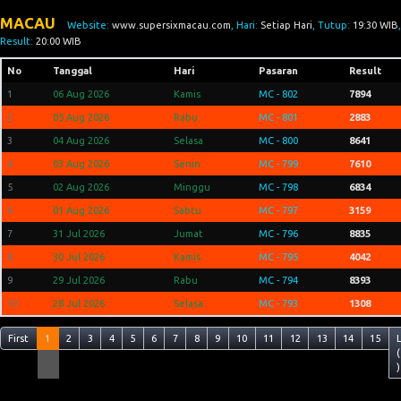
MACAU
Website:
www.supersixmacau.com
, Hari:
Setiap Hari
, Tutup:
19:30 WIB
,
Result:
20:00 WIB
No
Tanggal
Hari
Pasaran
Result
1
06 Aug 2026
Kamis
MC - 802
7894
2
05 Aug 2026
Rabu
MC - 801
2883
3
04 Aug 2026
Selasa
MC - 800
8641
4
03 Aug 2026
Senin
MC - 799
7610
5
02 Aug 2026
Minggu
MC - 798
6834
6
01 Aug 2026
Sabtu
MC - 797
3159
7
31 Jul 2026
Jumat
MC - 796
8835
8
30 Jul 2026
Kamis
MC - 795
4042
9
29 Jul 2026
Rabu
MC - 794
8393
10
28 Jul 2026
Selasa
MC - 793
1308
First
1
2
3
4
5
6
7
8
9
10
11
12
13
14
15
(
)