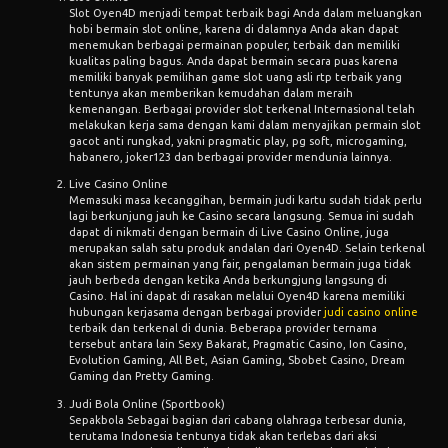
Slot Oyen4D menjadi tempat terbaik bagi Anda dalam meluangkan
hobi bermain slot online, karena di dalamnya Anda akan dapat
menemukan berbagai permainan populer, terbaik dan memiliki
kualitas paling bagus. Anda dapat bermain secara puas karena
memiliki banyak pemilihan game slot uang asli rtp terbaik yang
tentunya akan memberikan kemudahan dalam meraih
kemenangan. Berbagai provider slot terkenal Internasional telah
melakukan kerja sama dengan kami dalam menyajikan permain slot
gacot anti rungkad, yakni pragmatic play, pg soft, microgaming,
habanero, joker123 dan berbagai provider mendunia lainnya.
Live Casino Online
Memasuki masa kecanggihan, bermain judi kartu sudah tidak perlu
lagi berkunjung jauh ke Casino secara langsung. Semua ini sudah
dapat di nikmati dengan bermain di Live Casino Online, juga
merupakan salah satu produk andalan dari Oyen4D. Selain terkenal
akan sistem permainan yang fair, pengalaman bermain juga tidak
jauh berbeda dengan ketika Anda berkungjung langsung di
Casino. Hal ini dapat di rasakan melalui Oyen4D karena memiliki
hubungan kerjasama dengan berbagai provider
judi casino online
terbaik dan terkenal di dunia. Beberapa provider ternama
tersebut antara lain Sexy Bakarat, Pragmatic Casino, Ion Casino,
Evolution Gaming, All Bet, Asian Gaming, Sbobet Casino, Dream
Gaming dan Pretty Gaming.
Judi Bola Online (Sportbook)
Sepakbola Sebagai bagian dari cabang olahraga terbesar dunia,
terutama Indonesia tentunya tidak akan terlebas dari aksi