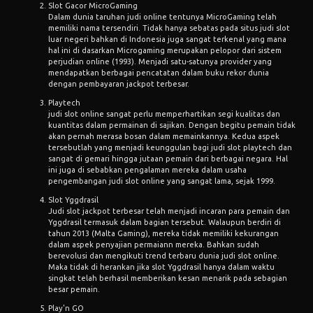
Slot Gacor MicroGaming
Dalam dunia taruhan judi online tentunya MicroGaming telah
memiliki nama tersendiri. Tidak hanya sebatas pada situs judi slot
luar negeri bahkan di Indonesia juga sangat terkenal yang mana
hal ini di dasarkan Microgaming merupakan pelopor dari sistem
perjudian online (1993). Menjadi satu-satunya provider yang
mendapatkan berbagai pencatatan dalam buku rekor dunia
dengan pembayaran jackpot terbesar.
Playtech
judi slot online sangat perlu memperhartikan segi kualitas dan
kuantitas dalam permainan di sajikan. Dengan begitu pemain tidak
akan pernah merasa bosan dalam memainkannya. Kedua aspek
tersebutlah yang menjadi keunggulan bagi judi slot playtech dan
sangat di gemari hingga jutaan pemain dari berbagai negara. Hal
ini juga di sebabkan pengalaman mereka dalam usaha
pengembangan judi slot online yang sangat lama, sejak 1999.
Slot Yggdrasil
Judi slot jackpot terbesar telah menjadi incaran para pemain dan
Yggdrasil termasuk dalam bagian tersebut. Walaupun berdiri di
tahun 2013 (Malta Gaming), mereka tidak memiliki kekurangan
dalam aspek penyajian permaiann mereka. Bahkan sudah
berevolusi dan mengikuti trend terbaru dunia judi slot online.
Maka tidak di herankan jika slot Yggdrasil hanya dalam waktu
singkat telah berhasil memberikan kesan menarik pada sebagian
besar pemain.
Play'n GO