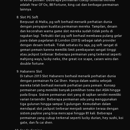
adalah Year Of Ox, 88 Fortune, king cat dan berbagai permainan
lainnya.
Slot PG Soft
Berpusat di Malta, pg soft berhasil menarik perhatian dunia
dengan penyajian kualitas permainan mereka. Tampilan, desain
dan kecerahan warna game slot mereka sudah tidak perlu di
ragukan lagi. Terbukti dari pg soft berhasil membawa pulang gelar
juara dalam pagelaran di London (2015) sebagai salah provider
dengan desain terbaik. Tidak sebatas itu saja, pg soft sangat di
gemari pemain karena memiliki limit pembayaran sangat tinggi
atau jackpot terbesar. Beberapa permainan yang terkenal seperti
mahjong ways, lucky neko, the great ice scape, caisen wins dan
double fortune.
Habanero Slot
Di tahun 2015 Slot Habanero berhasil menarik perhatian dunia
dengan permainan Fa Cai Shen. Hanya dalam waktu sekejab
mereka telah berhasil menarik perhatian para pemain. Konsep
permainan yang memiliki banyak pemilihan tema dari ASIA hingga
pada Eropa. Sistem permainan slot yang di sajikan sendiri memiliki
varian tersendiri. Beberapa permainan ada yang menggunakan
tiga gulunan hingga sampai 5 gulungan. Kemudahan dalam
mendapat slot jackpot terbesar menjadi semakin terasa dengan
sistem payline yang bisa mencapai hingga 81 kali. Beberapa
permainan yang cukup terkenal seperti lucky durian, hey sushi, koi
gate, dan fa cai shen.