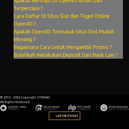
Apakah Bermain Di Oyen4D Aman Dan
Berbagai keuntungan menarik bisa anda dapatkan, di antaranya
Terpercaya ?
adalah event dan berbagai promo menarik yang sungguh
menguntungkan bagi anda terutama para pemain baru.
Cara Daftar Di Situs Slot dan Togel Online
Keuntungan lainnya adalah terdapat pada bagian pelayanan
Terkait masalah keamanan, maka hal tersebut tidak perlu lagi
Oyen4D ?
dan berbagai kemudahan akses karena sudah menggunakan
anda ragukan. Karena setiap data para member telah
sistem teknologi tercanggih, seperti HTML5.
terproteksi dengan sistem canggih sehingga tidak akan
Apakah Oyen4D Termasuk Situs Slot Mudah
mengalami namanya kebocoran data.
Untuk mendaftar sudah sangat mudah bagi anda, hanya
Menang ?
dengan melakukan pengisian formulir pendaftar anda sudah
Sedangkan untuk masalah terpercaya, maka juga bukan
bisa bergabung dengan kami. Kami menerima pendaftar dari
Bagaimana Cara Untuk Mengambil Promo ?
menjadi sebuah kekhawatiran bagi anda. Karena kami telah
seluruh bank lokal Indonesia dan E-Wallet.
Tentu saja kami merupakan situs yang sangat tepat bagi anda,
bekerja sama dengan berbagai perusahaan terbesar dan
Bolehkah Melakukan Deposit Dari Bank Lain ?
karena berbagai riset dan pengalaman kami dari game slot
Untuk mengambil promo sangatlah mudah, anda hanya perlu
ternama di dunia. Segala kemenangan pasti akan di bayarkan
online dapat memandu para pemain dalam kemudahan meraih
melakukan konfirmasi kepada costumer service kami yang
secara langsung, tidak peduli seberapa besar kemenangan
kemenangan. Setiap harinya kami akan memberikan rtp slot
Melakukan pengisian dengan melalui rekening lain bisa di
melalui Livechat, Whatapps, ataupun Telegram. Sebelum
anda.
gacor hari ini dan juga berbagai pola permainan untuk semakin
lakukan, namun dengan catatan harus melakukan konfirmasi
mengklaim ada baiknya memperhatikan pada persyaratan dan
memudahkan dalam mendapat jackpot atau maxwin.
bukti transfer melalui kontak resmi kami, seperti Livechat,
ketentuan berlaku karena setiap bonus akan memiliki
Whatsapp atau Telegram.
persyaratan TO.
© 2015 - 2026 Copyright OYEN4D.
All Rights Reserved.
LAPOR PUSAT