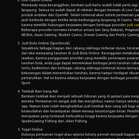
Memasuki masa kecanggihan, bermain judi kartu sudah tidak perlu lagi
langsung. Semua ini sudah dapat di nikmati dengan bermain di Live Ca
produk andalan dari Oyen4D. Selain terkenal akan sistem permainan ya
jauh berbeda dengan ketika Anda berkungjung langsung di Casino. Hal 
karena memiliki hubungan kerjasama dengan berbagai provider
judi ca
Beberapa provider ternama tersebut antara lain Sexy Bakarat, Pragmati
All Bet, Asian Gaming, Sbobet Casino, Dream Gaming dan Pretty Gaming
Judi Bola Online (Sportbook)
Sepakbola Sebagai bagian dari cabang olahraga terbesar dunia, teruta
dari aksi memasang taruhan di Judi Bola Online. Keunggulan melakuk
rasakan, karena penggunaan provider yang memiliki penerapan pasaran
taruhan bola, anda juga dapat menemukan berbagai jenis taruhan cabang
tenis, badminton dan berbagai cabang olahraga terkenal dunia lainny
kekurangan dalam menentukan taruhan, karena hampir terdapat ribuan
pertaruhkan. Hal ini karena adanya kerjasama dengan berbagai provid
Sport.
Tembak Ikan Uang Asli
Bermain tembak ikan menjadi sebuah hiburan yang di gemari para mas
mereka. Permainan ini sangat asik dan menghibur, namun hanya sebat
saja. Namun kami telah menghadirkan judi tembak ikan uang asli bagi
kesmudahan dan kesempatan dalam meraup keuntungan besar. Pemilih
merupakan yang termasuk berkualitas tinggi karena kerjasama dengan
SpadeGaming Fishing dan Joker Fishing.
Togel Online
Dulunya permainan togel atau sejenis lottery pernah menjadi bagian 