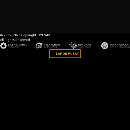
memudahkan dalam mendapat jackpot atau maxwin.
Melakukan pengisian dengan melalui rekening lain bisa di lakukan, 
memperhatikan pada persyaratan dan ketentuan berlaku karena seti
konfirmasi bukti transfer melalui kontak resmi kami, seperti Livech
TO.
© 2015 - 2026 Copyright OYEN4D.
All Rights Reserved.
LAPOR PUSAT