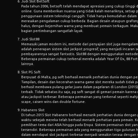
Judi Slot BetSoft
Pada tahun 2006, betsoft telah mendapat apresiasi yang cukup tinggi d
online. Guna memberikan nuansa yang tidak kalah menariknya, setiap pe
penggunaan sistem teknologi canggih. Tidak hanya kemudahan dalam
merasakan pengalaman cukup berbeda. Bagian desain ataupun grafisnya
halus, dengan kejernihan warna yang membuat pemain terkagum. Maka 
bagian pertimbangan sangatlah layak.
Judi Slot88
Memasuki jaman modern ini, metode dari penyajian slot juga mengalam
adalah penerapan sistem slot jackpot progresif, yang menjadi incaran 
pembayarannya sangat fantastis. Slot88 dengan menggunakan metode t
Beberapa permainan cukup terkenal mereka adalah Year Of Ox, 88 Fort
lainnya.
Slot PG Soft
Berpusat di Malta, pg soft berhasil menarik perhatian dunia dengan pe
Tampilan, desain dan kecerahan warna game slot mereka sudah tidak perl
berhasil membawa pulang gelar juara dalam pagelaran di London (2015)
terbaik. Tidak sebatas itu saja, pg soft sangat di gemari pemain karena
atau jackpot terbesar. Beberapa permainan yang terkenal seperti mahj
scape, caisen wins dan double fortune.
Habanero Slot
Di tahun 2015 Slot Habanero berhasil menarik perhatian dunia dengan
waktu sekejab mereka telah berhasil menarik perhatian para pemain. 
pemilihan tema dari ASIA hingga pada Eropa. Sistem permainan slot yang 
tersendiri. Beberapa permainan ada yang menggunakan tiga gulunan 
dalam mendapat slot jackpot terbesar menjadi semakin terasa dengan 