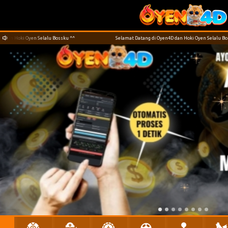
 Selalu Bossku ^^
Selamat Datang di Oyen4D dan Hoki Oyen Selalu Bossku ^^