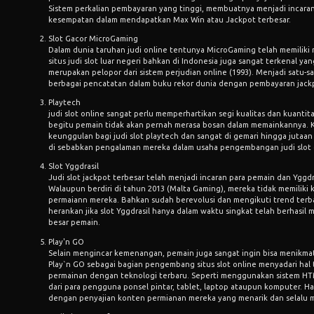
Sistem perkalian pembayaran yang tinggi, membuatnya menjadi incara
kesempatan dalam mendapatkan Max Win atau Jackpot terbesar.
Slot Gacor MicroGaming
Dalam dunia taruhan judi online tentunya MicroGaming telah memiliki 
situs judi slot luar negeri bahkan di Indonesia juga sangat terkenal ya
merupakan pelopor dari sistem perjudian online (1993). Menjadi satu
berbagai pencatatan dalam buku rekor dunia dengan pembayaran jackp
Playtech
judi slot online sangat perlu memperhartikan segi kualitas dan kuantit
begitu pemain tidak akan pernah merasa bosan dalam memainkannya. 
keunggulan bagi judi slot playtech dan sangat di gemari hingga jutaan 
di sebabkan pengalaman mereka dalam usaha pengembangan judi slot on
Slot Yggdrasil
Judi slot jackpot terbesar telah menjadi incaran para pemain dan Yggd
Walaupun berdiri di tahun 2013 (Malta Gaming), mereka tidak memiliki
permaiann mereka. Bahkan sudah berevolusi dan mengikuti trend terbaru
herankan jika slot Yggdrasil hanya dalam waktu singkat telah berhasi
besar pemain.
Play'n GO
Selain mengincar kemenangan, pemain juga sangat ingin bisa menikma
Play`n GO sebagai bagian pengembang situs slot online menyadari hal
permainan dengan teknologi terbaru. Seperti menggunakan sistem H
dari para pengguna ponsel pintar, tablet, laptop ataupun komputer. Hal
dengan penyajian konten permianan mereka yang menarik dan selalu 