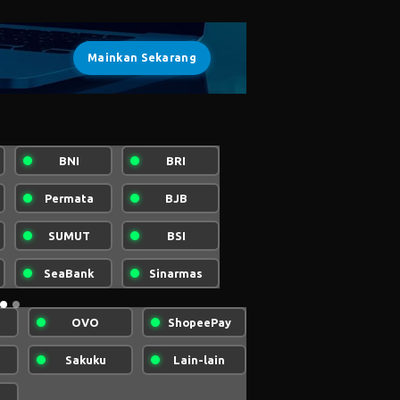
Mainkan Sekarang
Allobank
SAQU
OVO
ShopeePay
Sakuku
Lain-lain