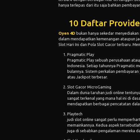
hanya terlepas dari itu saja bahkan pembaya
10 Daftar Provide
Oyen
4D
bukan hanya sekedar menyediakan
dalam mendapatkan kemenangan ataupun jack
Slot Hari Ini dan Pola Slot Gacor terbaru. M
Pragmatic Play
Pragmatic Play sebuah perusahaan ataup
Indonesia. Setiap tahunnya Pragmatic me
bulannya. Sistem perkalian pembayaran
atau Jackpot terbesar.
Slot Gacor MicroGaming
Dalam dunia taruhan judi online tentunya
sangat terkenal yang mana hal ini di da
mendapatkan berbagai pencatatan dalam
Playtech
judi slot online sangat perlu memperhar
memainkannya. Kedua aspek tersebutlah y
juga di sebabkan pengalaman mereka dal