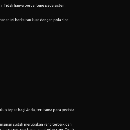
ain. Tidak hanya bergantung pada sistem
asan ini berkaitan kuat dengan pola slot
ukup tepat bagi Anda, terutama para pecinta
ermainan sudah merupakan yang terbaik dan
 auto spin, quick spin, dan turbo spin. Tidak