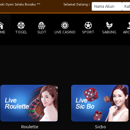
en Selalu Bossku ^^
Selamat Datang di Oyen4D dan Hoki Oyen Selalu
ME
TOGEL
SLOT
LIVE CASINO
SPORT
SABUNG
ARC
Roulette
Sicbo