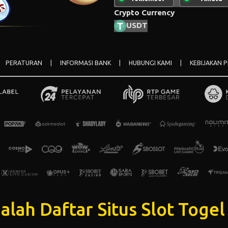
Crypto Currency
USDT
PERATURAN
|
INFORMASI BANK
|
HUBUNGI KAMI
|
KEBIJAKAN P
lah Daftar Situs Slot Togel