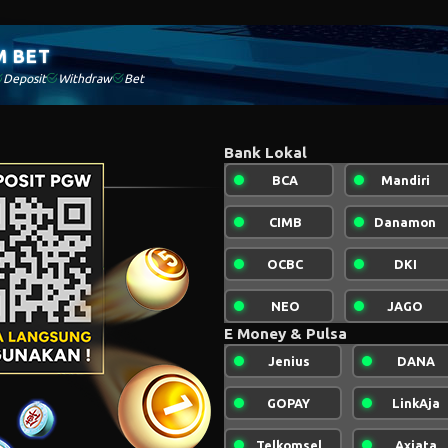
M BET
Deposit
Withdraw
Bet
Bank Lokal
BluBCA
Superbank
E Money & Pulsa
Jenius
DANA
GOPAY
LinkAja
Telkomsel
Axiata