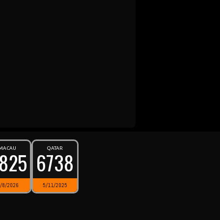
MACAU
QATAR
825
6738
/8/2026
5/11/2025