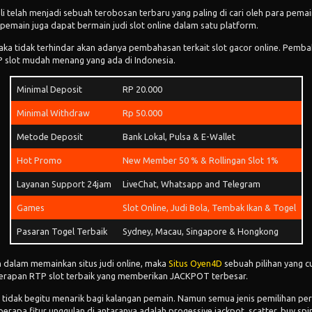
asli telah menjadi sebuah terobosan terbaru yang paling di cari oleh para pem
pemain juga dapat bermain judi slot online dalam satu platform.
ka tidak terhindar akan adanya pembahasan terkait slot gacor online. Pembah
 slot mudah menang yang ada di Indonesia.
Minimal Deposit
RP 20.000
Minimal Withdraw
Rp 50.000
Metode Deposit
Bank Lokal, Pulsa & E-Wallet
Hot Promo
New Member 50 % & Rollingan Slot 1%
Layanan Support 24jam
LiveChat, Whatsapp and Telegram
Games
Slot Online, Judi Bola, Tembak Ikan & Togel
Pasaran Togel Terbaik
Sydney, Macau, Singapore & Hongkong
 dalam memainkan situs judi online, maka
Situs Oyen4D
sebuah pilihan yang c
 penerapan RTP slot terbaik yang memberikan JACKPOT terbesar.
g tidak begitu menarik bagi kalangan pemain. Namun semua jenis pemilihan p
erapa fitur unggulan di antaranya adalah progessive jackpot, scatter, buy spin,