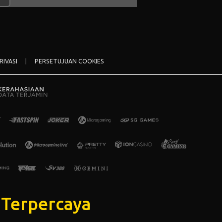
RIVASI
|
PERSETUJUAN COOKIES
 Terpercaya