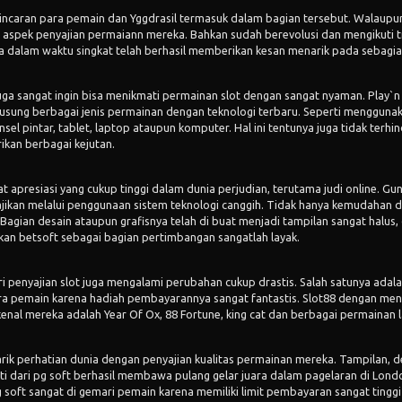
i incaran para pemain dan Yggdrasil termasuk dalam bagian tersebut. Walaupun
aspek penyajian permaiann mereka. Bahkan sudah berevolusi dan mengikuti tre
anya dalam waktu singkat telah berhasil memberikan kesan menarik pada sebagi
ga sangat ingin bisa menikmati permainan slot dengan sangat nyaman. Play`
gusung berbagai jenis permainan dengan teknologi terbaru. Seperti menggu
sel pintar, tablet, laptop ataupun komputer. Hal ini tentunya juga tidak ter
kan berbagai kejutan.
 apresiasi yang cukup tinggi dalam dunia perjudian, terutama judi online. G
sajikan melalui penggunaan sistem teknologi canggih. Tidak hanya kemudahan
gian desain ataupun grafisnya telah di buat menjadi tampilan sangat halus
kan betsoft sebagai bagian pertimbangan sangatlah layak.
penyajian slot juga mengalami perubahan cukup drastis. Salah satunya adalah
ra pemain karena hadiah pembayarannya sangat fantastis. Slot88 dengan men
nal mereka adalah Year Of Ox, 88 Fortune, king cat dan berbagai permainan l
narik perhatian dunia dengan penyajian kualitas permainan mereka. Tampilan,
ukti dari pg soft berhasil membawa pulang gelar juara dalam pagelaran di Lon
 pg soft sangat di gemari pemain karena memiliki limit pembayaran sangat ting