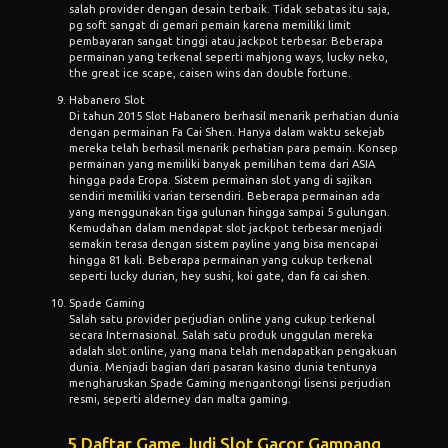
salah provider dengan desain terbaik. Tidak sebatas itu saja,
pg soft sangat di gemari pemain karena memiliki limit
pembayaran sangat tinggi atau jackpot terbesar. Beberapa
permainan yang terkenal seperti mahjong ways, lucky neko,
the great ice scape, caisen wins dan double fortune.
Habanero Slot
Di tahun 2015 Slot Habanero berhasil menarik perhatian dunia
dengan permainan Fa Cai Shen. Hanya dalam waktu sekejab
mereka telah berhasil menarik perhatian para pemain. Konsep
permainan yang memiliki banyak pemilihan tema dari ASIA
hingga pada Eropa. Sistem permainan slot yang di sajikan
sendiri memiliki varian tersendiri. Beberapa permainan ada
yang menggunakan tiga gulunan hingga sampai 5 gulungan.
Kemudahan dalam mendapat slot jackpot terbesar menjadi
semakin terasa dengan sistem payline yang bisa mencapai
hingga 81 kali. Beberapa permainan yang cukup terkenal
seperti lucky durian, hey sushi, koi gate, dan fa cai shen.
Spade Gaming
Salah satu provider perjudian online yang cukup terkenal
secara Internasional. Salah satu produk unggulan mereka
adalah slot online, yang mana telah mendapatkan pengakuan
dunia. Menjadi bagian dari pasaran kasino dunia tentunya
mengharuskan Spade Gaming mengantongi lisensi perjudian
resmi, seperti alderney dan malta gaming.
5 Daftar Game Judi Slot Gacor Gampang