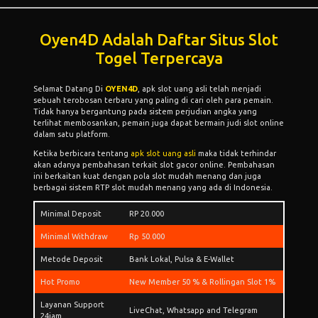
Oyen4D Adalah Daftar Situs Slot
Togel Terpercaya
Selamat Datang Di
OYEN4D
, apk slot uang asli telah menjadi
sebuah terobosan terbaru yang paling di cari oleh para pemain.
Tidak hanya bergantung pada sistem perjudian angka yang
terlihat membosankan, pemain juga dapat bermain judi slot online
dalam satu platform.
Ketika berbicara tentang
apk slot uang asli
maka tidak terhindar
akan adanya pembahasan terkait slot gacor online. Pembahasan
ini berkaitan kuat dengan pola slot mudah menang dan juga
berbagai sistem RTP slot mudah menang yang ada di Indonesia.
Minimal Deposit
RP 20.000
Minimal Withdraw
Rp 50.000
Metode Deposit
Bank Lokal, Pulsa & E-Wallet
Hot Promo
New Member 50 % & Rollingan Slot 1%
Layanan Support
LiveChat, Whatsapp and Telegram
24jam