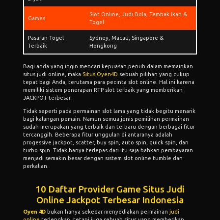
Slot Online, Judi Bola, Tembak Ikan &
Games
Togel
Pasaran Togel
Sydney, Macau, Singapore &
Terbaik
Hongkong
Bagi anda yang ingin mencari kepuasan penuh dalam memainkan
situs judi online, maka
Situs Oyen4D
sebuah pilihan yang cukup
tepat bagi Anda, terutama para pecinta slot online. Hal ini karena
memiliki sistem penerapan RTP slot terbaik yang memberikan
JACKPOT terbesar.
Tidak seperti pada permainan slot lama yang tidak begitu menarik
bagi kalangan pemain. Namun semua jenis pemilihan permainan
sudah merupakan yang terbaik dan terbaru dengan berbagai fitur
tercanggih. Beberapa fitur unggulan di antaranya adalah
progessive jackpot, scatter, buy spin, auto spin, quick spin, dan
turbo spin. Tidak hanya terlepas dari itu saja bahkan pembayaran
menjadi semakin besar dengan sistem slot online tumble dan
perkalian.
10 Daftar Provider Game Situs Judi
Online Jackpot Terbesar Indonesia
Oyen
4D
bukan hanya sekedar menyediakan permainan
judi
online
terlengkap, tetapi juga sebuah situs yang memberikan