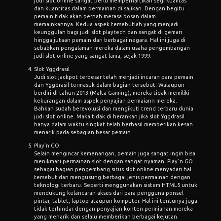
judi slot online sangat perlu memperhartikan segi kualitas
dan kuantitas dalam permainan di sajikan. Dengan begitu
pemain tidak akan pernah merasa bosan dalam
memainkannya. Kedua aspek tersebutlah yang menjadi
keunggulan bagi judi slot playtech dan sangat di gemari
hingga jutaan pemain dari berbagai negara. Hal ini juga di
sebabkan pengalaman mereka dalam usaha pengembangan
judi slot online yang sangat lama, sejak 1999.
Slot Yggdrasil
Judi slot jackpot terbesar telah menjadi incaran para pemain
dan Yggdrasil termasuk dalam bagian tersebut. Walaupun
berdiri di tahun 2013 (Malta Gaming), mereka tidak memiliki
kekurangan dalam aspek penyajian permaiann mereka.
Bahkan sudah berevolusi dan mengikuti trend terbaru dunia
judi slot online. Maka tidak di herankan jika slot Yggdrasil
hanya dalam waktu singkat telah berhasil memberikan kesan
menarik pada sebagian besar pemain.
Play'n GO
Selain mengincar kemenangan, pemain juga sangat ingin bisa
menikmati permainan slot dengan sangat nyaman. Play`n GO
sebagai bagian pengembang situs slot online menyadari hal
tersebut dan mengusung berbagai jenis permainan dengan
teknologi terbaru. Seperti menggunakan sistem HTML5 untuk
mendukung kelancaran akses dari para pengguna ponsel
pintar, tablet, laptop ataupun komputer. Hal ini tentunya juga
tidak terhindar dengan penyajian konten permianan mereka
yang menarik dan selalu memberikan berbagai kejutan.