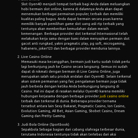
Slot Oyen4D menjadi tempat terbaik bagi Anda dalam meluangkan
hobi bermain slot online, karena di dalamnya Anda akan dapat
menemukan berbagai permainan populer, terbaik dan memiliki
kualitas paling bagus. Anda dapat bermain secara puas karena
memiliki banyak pemilihan game slot uang asli rtp terbaik yang
tentunya akan memberikan kemudahan dalam meraih
kemenangan. Berbagai provider slot terkenal Internasional telah
melakukan kerja sama dengan kami dalam menyajikan permain slot
gacot anti rungkad, yakni pragmatic play, pg soft, microgaming,
habanero, joker123 dan berbagai provider mendunia lainnya.
Live Casino Online
Memasuki masa kecanggihan, bermain judi kartu sudah tidak perlu
lagi berkunjung jauh ke Casino secara langsung. Semua ini sudah
dapat di nikmati dengan bermain di Live Casino Online, juga
merupakan salah satu produk andalan dari Oyen4D. Selain terkenal
akan sistem permainan yang fair, pengalaman bermain juga tidak
jauh berbeda dengan ketika Anda berkungjung langsung di
Casino. Hal ini dapat di rasakan melalui Oyen4D karena memiliki
hubungan kerjasama dengan berbagai provider
judi casino online
terbaik dan terkenal di dunia. Beberapa provider ternama
tersebut antara lain Sexy Bakarat, Pragmatic Casino, Ion Casino,
Evolution Gaming, All Bet, Asian Gaming, Sbobet Casino, Dream
Gaming dan Pretty Gaming.
Judi Bola Online (Sportbook)
Sepakbola Sebagai bagian dari cabang olahraga terbesar dunia,
terutama Indonesia tentunya tidak akan terlebas dari aksi