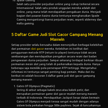
Spade Gaming
Salah satu provider perjudian online yang cukup terkenal secara
Internasional. Salah satu produk unggulan mereka adalah slot
online, yang mana telah mendapatkan pengakuan dunia. Menjadi
bagian dari pasaran kasino dunia tentunya mengharuskan Spade
Gaming mengantongi lisensi perjudian resmi, seperti alderney dan
malta gaming.
5 Daftar Game Judi Slot Gacor Gampang Menang
Maxwin
Setiap provider selalu berusaha dalam menonjolkan berbagai kelebihan
dari permainan
slot gacor
mereka. Kelebihan ini terlihat dari
penggunaan metode RTP (return to player) tentunya tidak secara
sembarangan dan mendapatkan pengakun secara resmi dari badan
pengawasan dunia perjudian. Sampai sekarang terdapat berkisar ribuan
permainan mesin slot yang telah di perkenalkan kepada dunia. Hanya
beberapa saja memiliki pola penerapan RTP tertinggi. Mengetahui
informasi ini tentunya sangat penting bagi pemain. Maka dari itu
berikut ini adalah bocoran 5 daftar game judi slot gacor gampang
menang maxwin :
Gates Of Olympus (Pragmatic)
Sering di sebut sebagai kakek zeus atau kakek petir, dan
merupakan permainan game slot gacor mudah menang maxwin
terbaik di Indonesia. Mendapatkan Jackpot besar dalam bermain
Gates Of Olympus menjadi terasa sangat mudah dengan adanya
sistem bola perkalian hingga 500x paylines. Sejak di luncurkannya