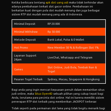
Ketika berbicara tentang
apk slot uang asli
maka tidak terhindar akan
adanya pembahasan terkait slot gacor online. Pembahasan ini
berkaitan kuat dengan pola slot mudah menang dan juga berbagai
sistem RTP slot mudah menang yang ada di Indonesia.
Minimal Deposit
RP 20.000
Minimal Withdraw
Rp 50.000
Metode Deposit
Bank Lokal, Pulsa & E-Wallet
Hot Promo
New Member 50 % & Rollingan Slot 1%
Layanan Support
LiveChat, Whatsapp and Telegram
24jam
Slot Online, Judi Bola, Tembak Ikan &
Games
Togel
Pasaran Togel Terbaik
Sydney, Macau, Singapore & Hongkong
Bagi anda yang ingin mencari kepuasan penuh dalam memainkan situs
judi online, maka
Situs Oyen4D
sebuah pilihan yang cukup tepat bagi
Anda, terutama para pecinta slot online. Hal ini karena memiliki sistem
penerapan RTP slot terbaik yang memberikan JACKPOT terbesar.
Tidak seperti pada permainan slot lama yang tidak begitu menarik bagi