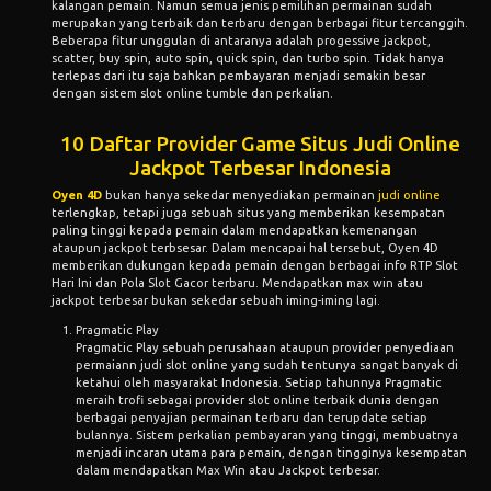
kalangan pemain. Namun semua jenis pemilihan permainan sudah
merupakan yang terbaik dan terbaru dengan berbagai fitur tercanggih.
Beberapa fitur unggulan di antaranya adalah progessive jackpot,
scatter, buy spin, auto spin, quick spin, dan turbo spin. Tidak hanya
terlepas dari itu saja bahkan pembayaran menjadi semakin besar
dengan sistem slot online tumble dan perkalian.
10 Daftar Provider Game Situs Judi Online
Jackpot Terbesar Indonesia
Oyen
4D
bukan hanya sekedar menyediakan permainan
judi online
terlengkap, tetapi juga sebuah situs yang memberikan kesempatan
paling tinggi kepada pemain dalam mendapatkan kemenangan
ataupun jackpot terbsesar. Dalam mencapai hal tersebut, Oyen 4D
memberikan dukungan kepada pemain dengan berbagai info RTP Slot
Hari Ini dan Pola Slot Gacor terbaru. Mendapatkan max win atau
jackpot terbesar bukan sekedar sebuah iming-iming lagi.
Pragmatic Play
Pragmatic Play sebuah perusahaan ataupun provider penyediaan
permaiann judi slot online yang sudah tentunya sangat banyak di
ketahui oleh masyarakat Indonesia. Setiap tahunnya Pragmatic
meraih trofi sebagai provider slot online terbaik dunia dengan
berbagai penyajian permainan terbaru dan terupdate setiap
bulannya. Sistem perkalian pembayaran yang tinggi, membuatnya
menjadi incaran utama para pemain, dengan tingginya kesempatan
dalam mendapatkan Max Win atau Jackpot terbesar.