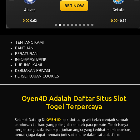
BET NOW
Alaves
Getafe
0.00
0.62
0.00
-0.72
TENTANG KAMI
BANTUAN
PERATURAN
INFORMASI BANK
HUBUNGI KAMI
KEBIJAKAN PRIVASI
PERSETUJUAN COOKIES
Oyen4D Adalah Daftar Situs Slot
Togel Terpercaya
Selamat Datang Di
OYEN4D
, apk slot uang asli telah menjadi sebuah
terobosan terbaru yang paling di cari oleh para pemain. Tidak hanya
bergantung pada sistem perjudian angka yang terlihat membosankan,
pemain juga dapat bermain judi slot online dalam satu platform.