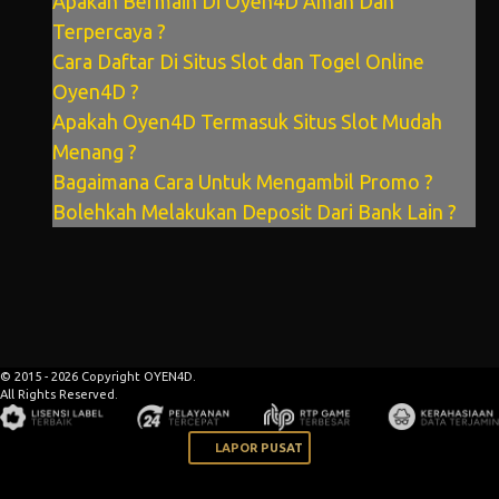
Apakah Bermain Di Oyen4D Aman Dan
Berbagai keuntungan menarik bisa anda dapatkan, di antaranya
Terpercaya ?
adalah event dan berbagai promo menarik yang sungguh
menguntungkan bagi anda terutama para pemain baru.
Cara Daftar Di Situs Slot dan Togel Online
Keuntungan lainnya adalah terdapat pada bagian pelayanan
Terkait masalah keamanan, maka hal tersebut tidak perlu lagi
Oyen4D ?
dan berbagai kemudahan akses karena sudah menggunakan
anda ragukan. Karena setiap data para member telah
sistem teknologi tercanggih, seperti HTML5.
terproteksi dengan sistem canggih sehingga tidak akan
Apakah Oyen4D Termasuk Situs Slot Mudah
mengalami namanya kebocoran data.
Untuk mendaftar sudah sangat mudah bagi anda, hanya
Menang ?
dengan melakukan pengisian formulir pendaftar anda sudah
Sedangkan untuk masalah terpercaya, maka juga bukan
bisa bergabung dengan kami. Kami menerima pendaftar dari
Bagaimana Cara Untuk Mengambil Promo ?
menjadi sebuah kekhawatiran bagi anda. Karena kami telah
seluruh bank lokal Indonesia dan E-Wallet.
Tentu saja kami merupakan situs yang sangat tepat bagi anda,
bekerja sama dengan berbagai perusahaan terbesar dan
Bolehkah Melakukan Deposit Dari Bank Lain ?
karena berbagai riset dan pengalaman kami dari game slot
Untuk mengambil promo sangatlah mudah, anda hanya perlu
ternama di dunia. Segala kemenangan pasti akan di bayarkan
online dapat memandu para pemain dalam kemudahan meraih
melakukan konfirmasi kepada costumer service kami yang
secara langsung, tidak peduli seberapa besar kemenangan
kemenangan. Setiap harinya kami akan memberikan rtp slot
Melakukan pengisian dengan melalui rekening lain bisa di
melalui Livechat, Whatapps, ataupun Telegram. Sebelum
anda.
gacor hari ini dan juga berbagai pola permainan untuk semakin
lakukan, namun dengan catatan harus melakukan konfirmasi
mengklaim ada baiknya memperhatikan pada persyaratan dan
memudahkan dalam mendapat jackpot atau maxwin.
bukti transfer melalui kontak resmi kami, seperti Livechat,
ketentuan berlaku karena setiap bonus akan memiliki
Whatsapp atau Telegram.
persyaratan TO.
© 2015 - 2026 Copyright OYEN4D.
All Rights Reserved.
LAPOR PUSAT