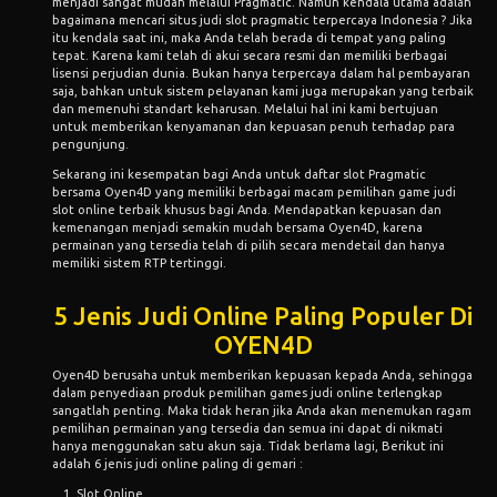
menjadi sangat mudah melalui Pragmatic. Namun kendala utama adalah
bagaimana mencari situs judi slot pragmatic terpercaya Indonesia ? Jika
itu kendala saat ini, maka Anda telah berada di tempat yang paling
tepat. Karena kami telah di akui secara resmi dan memiliki berbagai
lisensi perjudian dunia. Bukan hanya terpercaya dalam hal pembayaran
saja, bahkan untuk sistem pelayanan kami juga merupakan yang terbaik
dan memenuhi standart keharusan. Melalui hal ini kami bertujuan
untuk memberikan kenyamanan dan kepuasan penuh terhadap para
pengunjung.
Sekarang ini kesempatan bagi Anda untuk daftar slot Pragmatic
bersama Oyen4D yang memiliki berbagai macam pemilihan game judi
slot online terbaik khusus bagi Anda. Mendapatkan kepuasan dan
kemenangan menjadi semakin mudah bersama Oyen4D, karena
permainan yang tersedia telah di pilih secara mendetail dan hanya
memiliki sistem RTP tertinggi.
5 Jenis Judi Online Paling Populer Di
OYEN4D
Oyen4D berusaha untuk memberikan kepuasan kepada Anda, sehingga
dalam penyediaan produk pemilihan games judi online terlengkap
sangatlah penting. Maka tidak heran jika Anda akan menemukan ragam
pemilihan permainan yang tersedia dan semua ini dapat di nikmati
hanya menggunakan satu akun saja. Tidak berlama lagi, Berikut ini
adalah 6 jenis judi online paling di gemari :
Slot Online