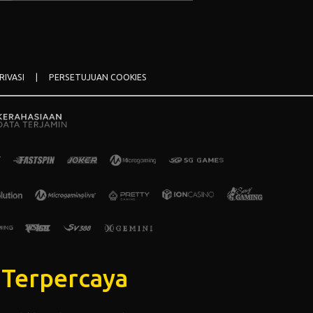
ney
Aztec Bonanza
RIVASI
|
PERSETUJUAN COOKIES
eluxe
Christmas Carol
Megaways
 Terpercaya