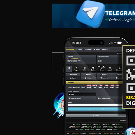
TELEGRA
Sugar Rush Super
Sweet
Daftar
Login
Scatter
Great Rhino