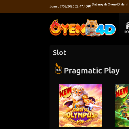
Selamat Datang di Oyen4D dan Hoki Oye
Jumat 7/08/2026 22:47:41
HO
Slot
Pragmatic Play