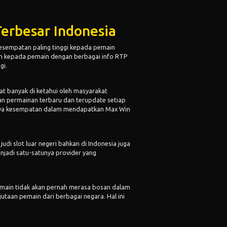
Terbesar Indonesia
aways
Pirate Gold Deluxe
kesempatan paling tinggi kepada pemain
n kepada pemain dengan berbagai info RTP
gi.
at banyak di ketahui oleh masyarakat
ian permainan terbaru dan terupdate setiap
ginya kesempatan dalam mendapatkan Max Win
udi slot luar negeri bahkan di Indonesia juga
enjadi satu-satunya provider yang
nza
Piggy Bank Bills
 pemain tidak akan pernah merasa bosan dalam
utaan pemain dari berbagai negara. Hal ini