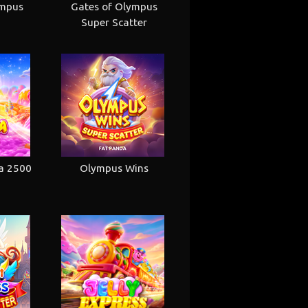
ympus
Gates of Olympus
Super Scatter
a 2500
Olympus Wins