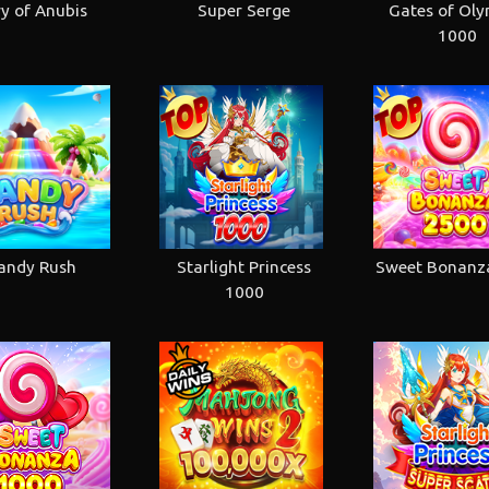
y of Anubis
Super Serge
Gates of Ol
1000
andy Rush
Starlight Princess
Sweet Bonanz
1000