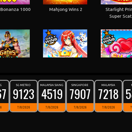
 Bonanza 1000
Mahjong Wins 2
Starlight Pri
Super Scat
 of Gatot Kaca
Starlight Princess
Sweet Bon
1000
NG
SG METRO
MALAYSIA SIANG
SINGAPORE
MALAYSIA
67
9123
4519
7907
7218
5
26
7/8/2026
7/8/2026
7/8/2026
7/8/2026
7