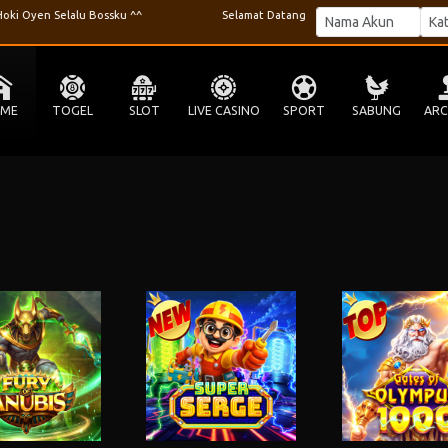
n Selalu Bossku ^^
Selamat Datang di Oyen4D dan Hoki Oyen Selalu 
ME
TOGEL
SLOT
LIVE CASINO
SPORT
SABUNG
ARC