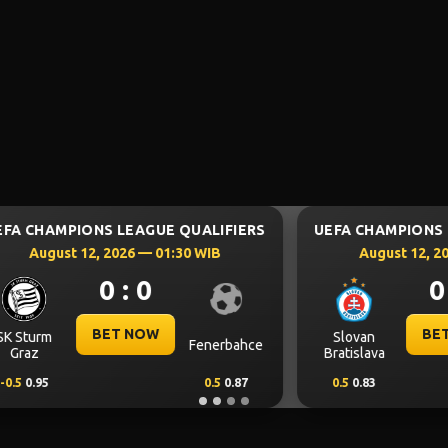
arlight Wins
Sanatorium Secrets
Lucky Tiger
IERS
E-FOOTBALL F24 ELITE CLUB FRIENDLY
E-
August 8, 2026 — 05:30 WIB
ng Wins - Gong
Wisdom of Athena
Sweet Rush B
0 : 1
Xi Fa Cai
1000
BET NOW
Saint-
e-Atletico
e-Inter Milan
oise
Madrid
e-B
1.00
0.00
0.49
0.00
-0.73
-0.