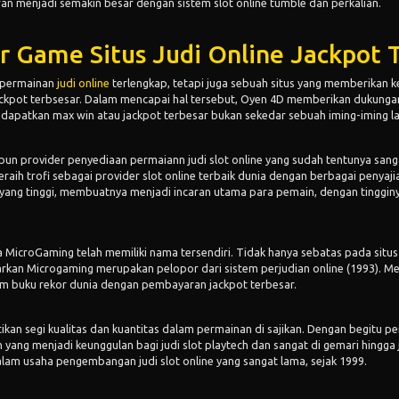
ran menjadi semakin besar dengan sistem slot online tumble dan perkalian.
r Game Situs Judi Online Jackpot 
zing Money
The Magic Cauldron
5 Lions Meg
 permainan
judi online
terlengkap, tetapi juga sebuah situs yang memberikan 
Machine
Enchanted Brew
pot terbsesar. Dalam mencapai hal tersebut, Oyen 4D memberikan dukunga
endapatkan max win atau jackpot terbesar bukan sekedar sebuah iming-iming la
un provider penyediaan permaiann judi slot online yang sudah tentunya sang
raih trofi sebagai provider slot online terbaik dunia dengan berbagai penyaj
 yang tinggi, membuatnya menjadi incaran utama para pemain, dengan ting
 MicroGaming telah memiliki nama tersendiri. Tidak hanya sebatas pada situs j
sarkan Microgaming merupakan pelopor dari sistem perjudian online (1993). M
mid Bonanza
Treasure Wild
Cash Bona
 buku rekor dunia dengan pembayaran jackpot terbesar.
tikan segi kualitas dan kuantitas dalam permainan di sajikan. Dengan begitu
ang menjadi keunggulan bagi judi slot playtech dan sangat di gemari hingga j
am usaha pengembangan judi slot online yang sangat lama, sejak 1999.