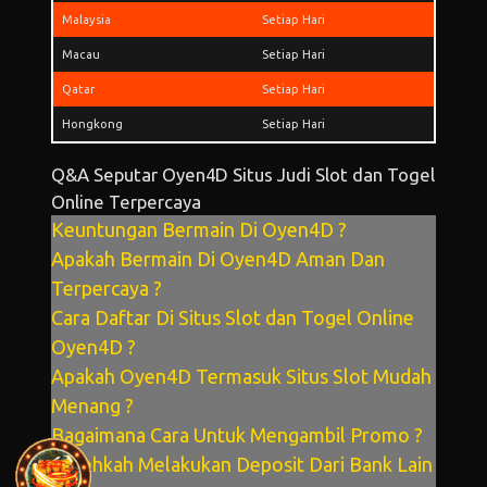
Malaysia
Setiap Hari
Macau
Setiap Hari
Qatar
Setiap Hari
Hongkong
Setiap Hari
Q&A Seputar Oyen4D Situs Judi Slot dan Togel
Online Terpercaya
Keuntungan Bermain Di Oyen4D ?
Apakah Bermain Di Oyen4D Aman Dan
Berbagai keuntungan menarik bisa anda dapatkan, di
Terpercaya ?
antaranya adalah event dan berbagai promo menarik yang
sungguh menguntungkan bagi anda terutama para pemain
Cara Daftar Di Situs Slot dan Togel Online
baru. Keuntungan lainnya adalah terdapat pada bagian
Terkait masalah keamanan, maka hal tersebut tidak perlu
Oyen4D ?
pelayanan dan berbagai kemudahan akses karena sudah
lagi anda ragukan. Karena setiap data para member telah
menggunakan sistem teknologi tercanggih, seperti
terproteksi dengan sistem canggih sehingga tidak akan
Apakah Oyen4D Termasuk Situs Slot Mudah
HTML5.
mengalami namanya kebocoran data.
Untuk mendaftar sudah sangat mudah bagi anda, hanya
Menang ?
dengan melakukan pengisian formulir pendaftar anda
Sedangkan untuk masalah terpercaya, maka juga bukan
sudah bisa bergabung dengan kami. Kami menerima
Bagaimana Cara Untuk Mengambil Promo ?
menjadi sebuah kekhawatiran bagi anda. Karena kami
pendaftar dari seluruh bank lokal Indonesia dan E-Wallet.
Tentu saja kami merupakan situs yang sangat tepat bagi
telah bekerja sama dengan berbagai perusahaan terbesar
Bolehkah Melakukan Deposit Dari Bank Lain
anda, karena berbagai riset dan pengalaman kami dari
Untuk mengambil promo sangatlah mudah, anda hanya
dan ternama di dunia. Segala kemenangan pasti akan di
game slot online dapat memandu para pemain dalam