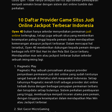
turbo spin. Tidak hanya terlepas dari itu saja bahkan pembayaran
menjadi semakin besar dengan sistem slot online tumble dan
perkalian.
10 Daftar Provider Game Situs Judi
Online Jackpot Terbesar Indonesia
Oyen
4D
bukan hanya sekedar menyediakan permainan
judi
online
terlengkap, tetapi juga sebuah situs yang memberikan
kesempatan paling tinggi kepada pemain dalam mendapatkan
kemenangan ataupun jackpot terbsesar. Dalam mencapai hal
tersebut, Oyen 4D memberikan dukungan kepada pemain dengan
berbagai info RTP Slot Hari Ini dan Pola Slot Gacor terbaru.
Mendapatkan max win atau jackpot terbesar bukan sekedar
sebuah iming-iming lagi.
Pragmatic Play
Pragmatic Play sebuah perusahaan ataupun provider
penyediaan permaiann judi slot online yang sudah tentunya
sangat banyak di ketahui oleh masyarakat Indonesia. Setiap
tahunnya Pragmatic meraih trofi sebagai provider slot online
terbaik dunia dengan berbagai penyajian permainan terbaru
dan terupdate setiap bulannya. Sistem perkalian pembayaran
yang tinggi, membuatnya menjadi incaran utama para pemain,
dengan tingginya kesempatan dalam mendapatkan Max Win
atau Jackpot terbesar.
Slot Gacor MicroGaming