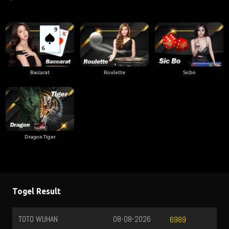
Baccarat
Roulette
Sicbo
Dragon Tiger
Togel Result
TOTO WUHAN
08-08-2026
6989