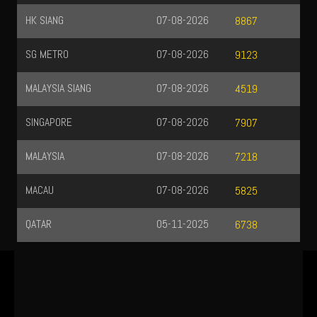
HK SIANG
07-08-2026
8867
SG METRO
07-08-2026
9123
MALAYSIA SIANG
07-08-2026
4519
SINGAPORE
07-08-2026
7907
MALAYSIA
07-08-2026
7218
MACAU
07-08-2026
5825
QATAR
05-11-2025
6738