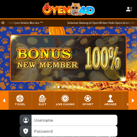
n Selalu Bossku ^^
Selamat Datang di Oyen4D dan Hoki Oyen Selalu Bossku ^^
TOGEL
SLOT
LIVE CASINO
SPORT
ARCADE
SABU