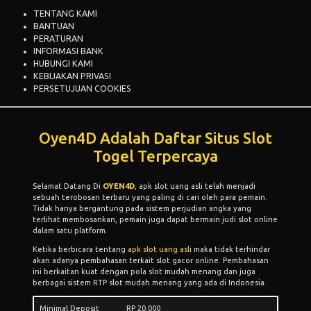
TENTANG KAMI
BANTUAN
PERATURAN
INFORMASI BANK
HUBUNGI KAMI
KEBIJAKAN PRIVASI
PERSETUJUAN COOKIES
Oyen4D Adalah Daftar Situs Slot
Togel Terpercaya
Selamat Datang Di
OYEN4D
, apk slot uang asli telah menjadi
sebuah terobosan terbaru yang paling di cari oleh para pemain.
Tidak hanya bergantung pada sistem perjudian angka yang
terlihat membosankan, pemain juga dapat bermain judi slot online
dalam satu platform.
Ketika berbicara tentang
apk slot uang asli
maka tidak terhindar
akan adanya pembahasan terkait slot gacor online. Pembahasan
ini berkaitan kuat dengan pola slot mudah menang dan juga
berbagai sistem RTP slot mudah menang yang ada di Indonesia.
Minimal Deposit
RP 20.000