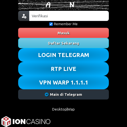
Remember Me
Masuk
Daftar Sekarang
LOGIN TELEGRAM
RTP LIVE
VPN WARP 1.1.1.1
Main di Telegram
Desktop
Wap