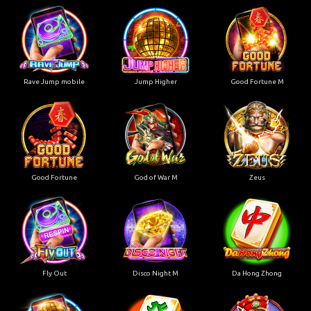
Rave Jump mobile
Jump Higher
Good Fortune M
Good Fortune
God of War M
Zeus
Fly Out
Disco Night M
Da Hong Zhong