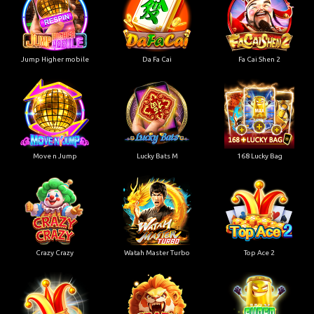
Jump Higher mobile
Da Fa Cai
Fa Cai Shen 2
Move n Jump
Lucky Bats M
168 Lucky Bag
Crazy Crazy
Watah Master Turbo
Top Ace 2