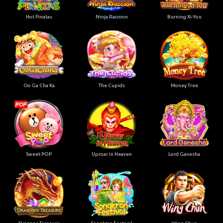
Hot Pinatas
Ninja Raccoon
Burning Xi-You
Oo Ga Cha Ka
The Cupids
Money Tree
Sweet POP
Uproar in Heaven
Lord Ganesha