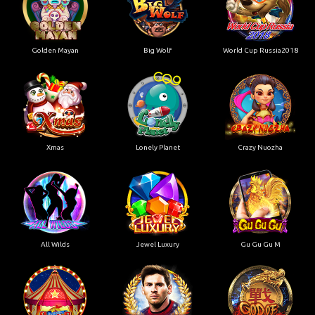
Golden Mayan
Big Wolf
World Cup Russia2018
Xmas
Lonely Planet
Crazy Nuozha
All Wilds
Jewel Luxury
Gu Gu Gu M