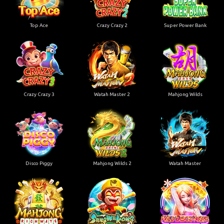
Top Ace
Crazy Crazy 2
Super Power Bank
Crazy Crazy 3
Watah Master 2
Mahjong Wilds
Disco Piggy
Mahjong Wilds 2
Watah Master