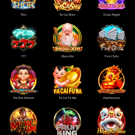
Thor
Fa Cai Shen
Disco Night
777
Shou-Xin
Fire Chibi
Ne Zha Advent
Fa Cai Fu Wa
Hephaestus