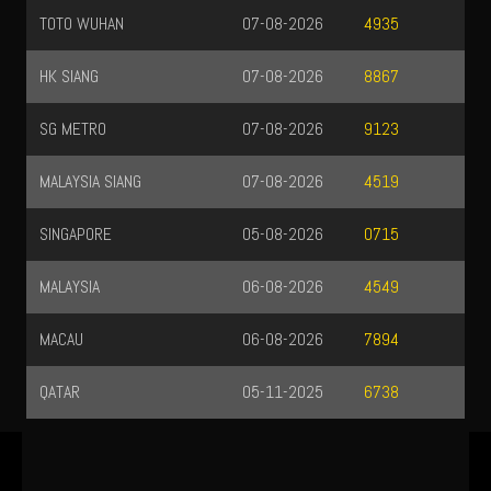
TOTO WUHAN
07-08-2026
4935
HK SIANG
07-08-2026
8867
SG METRO
07-08-2026
9123
MALAYSIA SIANG
07-08-2026
4519
SINGAPORE
05-08-2026
0715
MALAYSIA
06-08-2026
4549
MACAU
06-08-2026
7894
QATAR
05-11-2025
6738