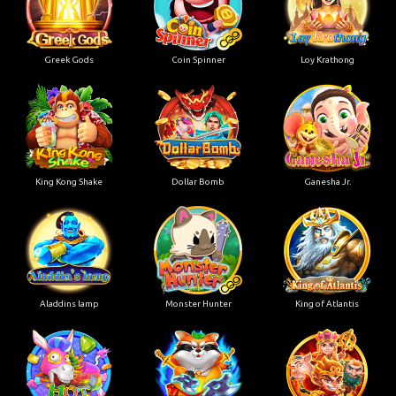
Greek Gods
Coin Spinner
Loy Krathong
King Kong Shake
Dollar Bomb
Ganesha Jr.
Aladdins lamp
Monster Hunter
King of Atlantis