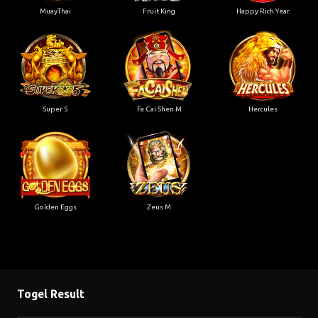
MuayThai
Fruit King
Happy Rich Year
Super 5
Fa Cai Shen M
Hercules
Golden Eggs
Zeus M
Togel Result