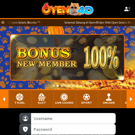
Selamat Datang di Oyen4D dan Hoki Oyen Selalu Bossku ^^
TOGEL
SLOT
LIVE CASINO
SPORT
ARCADE
SABU