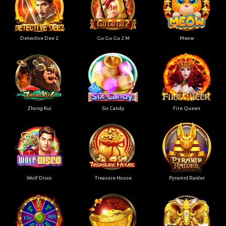
Detective Dee 2
Gu Gu Gu 2 M
Meow
Zhong Kui
Six Candy
Fire Queen
Wolf Disco
Treasure House
Pyramid Raider