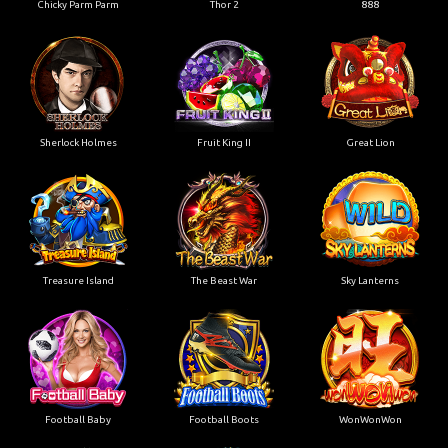
Chicky Parm Parm
Thor 2
888
Sherlock Holmes
Fruit King II
Great Lion
Treasure Island
The Beast War
Sky Lanterns
Football Baby
Football Boots
WonWonWon